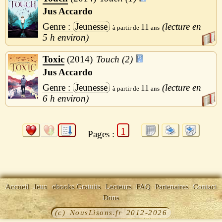
Jus Accardo
Jeunesse
11
5 h
Toxic
2014
Touch (2)
Jus Accardo
Jeunesse
11
6 h
1
Pages :
Accueil
Jeux
ebooks Gratuits
Lecteurs
FAQ
Partenaires
Contact
Dons
(c) NousLisons.fr 2012-2026