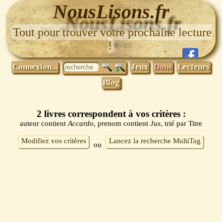
NousLisons.fr
Tout pour trouver votre prochaine lecture
!
Connexion...
Jeux
Dons
Lecteurs
Blog
2 livres correspondent à vos critères :
auteur contient
Accardo
, prenom contient
Jus
, trié par Titre
Modifiez vos critères
Lancez la recherche MultiTag
ou