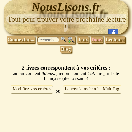
NousLisons.fr
Tout pour trouver votre prochaine lecture
!
Connexion...
Jeux
Dons
Lecteurs
Blog
2 livres correspondent à vos critères :
auteur contient
Adams
, prenom contient
Cat
, trié par Date
Française (décroissante)
Modifiez vos critères
Lancez la recherche MultiTag
ou