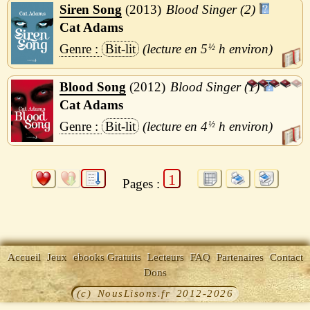
Siren Song
2013
Blood Singer (2)
Cat Adams
Bit-lit
5
½
h
Blood Song
2012
Blood Singer (1)
Cat Adams
Bit-lit
4
½
h
1
Pages :
Accueil
Jeux
ebooks Gratuits
Lecteurs
FAQ
Partenaires
Contact
Dons
(c) NousLisons.fr 2012-2026