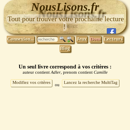
NousLisons.fr
Tout pour trouver votre prochaine lecture
!
Connexion...
Jeux
Dons
Lecteurs
Blog
Un seul livre correspond à vos critères :
auteur contient
Adler
, prenom contient
Camille
Modifiez vos critères
Lancez la recherche MultiTag
ou