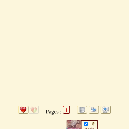
1
Pages :
Rose soie