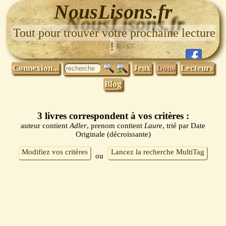
NousLisons.fr
Tout pour trouver votre prochaine lecture
!
Connexion...
Jeux
Dons
Lecteurs
Blog
3 livres correspondent à vos critères :
auteur contient
Adler
, prenom contient
Laure
, trié par Date
Originale (décroissante)
Modifiez vos critères
Lancez la recherche MultiTag
ou