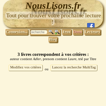
NousLisons.fr
Tout pour trouver votre prochaine lecture
!
Connexion...
Jeux
Dons
Lecteurs
Blog
3 livres correspondent à vos critères :
auteur contient
Adler
, prenom contient
Laure
, trié par Titre
Modifiez vos critères
Lancez la recherche MultiTag
ou