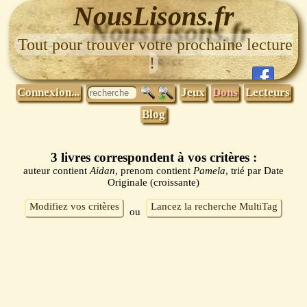
NousLisons.fr
Tout pour trouver votre prochaine lecture
!
Connexion...
Jeux
Dons
Lecteurs
Blog
3 livres correspondent à vos critères :
auteur contient
Aidan
, prenom contient
Pamela
, trié par Date
Originale (croissante)
Modifiez vos critères
Lancez la recherche MultiTag
ou