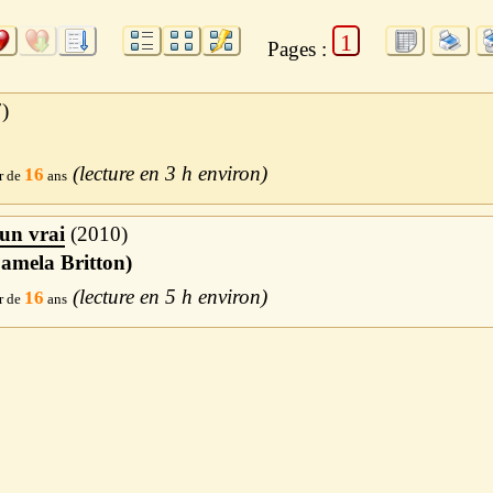
1
Pages :
7
3 h
16
un vrai
2010
Pamela Britton)
5 h
16