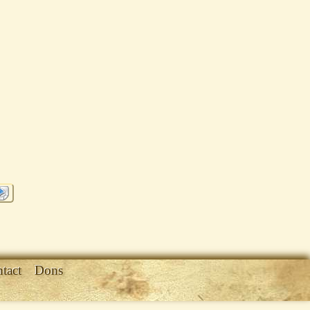
tact
Dons