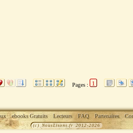
1
Pages :
eux
ebooks Gratuits
Lecteurs
FAQ
Partenaires
Con
(c) NousLisons.fr 2012-2026