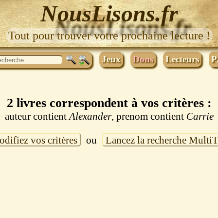
NousLisons.fr
Tout pour trouver votre prochaine lecture !
Jeux
Dons
Lecteurs
P
2 livres correspondent à vos critères :
auteur contient
Alexander
, prenom contient
Carrie
difiez vos critères
ou
Lancez la recherche Multi