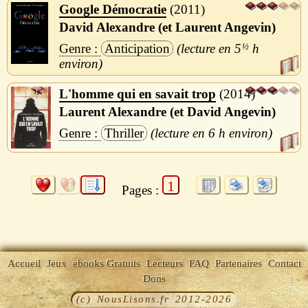
Google Démocratie
2011
David Alexandre (et Laurent Angevin)
Anticipation
5
½
h
L'homme qui en savait trop
2014
Laurent Alexandre (et David Angevin)
Thriller
6 h
1
Pages :
Accueil
Jeux
ebooks Gratuits
Lecteurs
FAQ
Partenaires
Contact
Dons
(c) NousLisons.fr 2012-2026