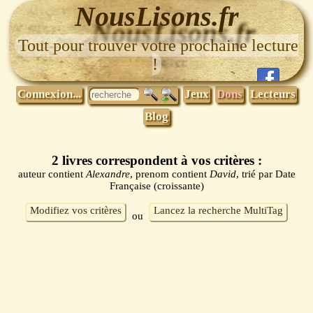
NousLisons.fr
Tout pour trouver votre prochaine lecture
!
Connexion...
Jeux
Dons
Lecteurs
Blog
2 livres correspondent à vos critères :
auteur contient
Alexandre
, prenom contient
David
, trié par Date
Française (croissante)
Modifiez vos critères
Lancez la recherche MultiTag
ou