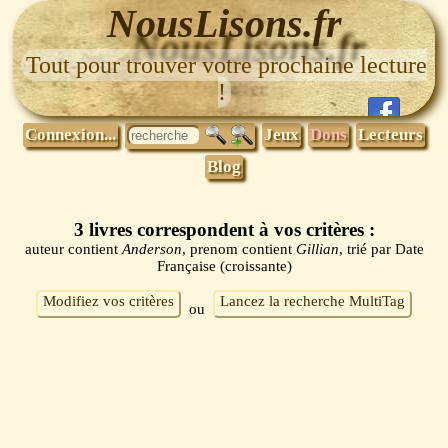
NousLisons.fr
Tout pour trouver votre prochaine lecture
!
Connexion...
Jeux
Dons
Lecteurs
Blog
3 livres correspondent à vos critères :
auteur contient
Anderson
, prenom contient
Gillian
, trié par Date
Française (croissante)
Modifiez vos critères
Lancez la recherche MultiTag
ou