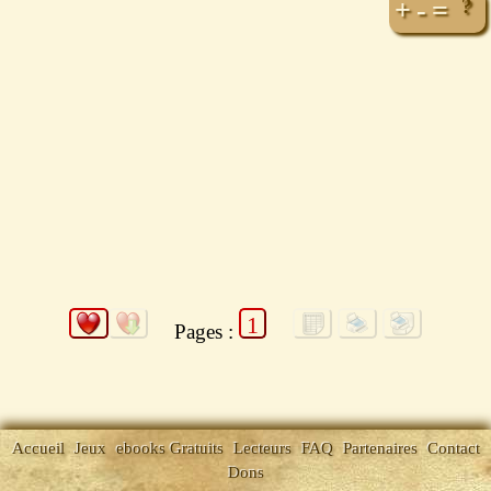
+
-
=
1
Pages :
Accueil
Jeux
ebooks Gratuits
Lecteurs
FAQ
Partenaires
Contact
Dons