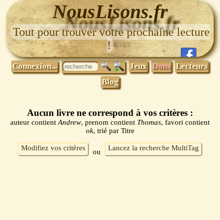
NousLisons.fr
Tout pour trouver votre prochaine lecture
!
Connexion...
Jeux
Dons
Lecteurs
Blog
Aucun livre ne correspond à vos critères :
auteur contient
Andrew
, prenom contient
Thomas
, favori contient
ok
, trié par Titre
Modifiez vos critères
Lancez la recherche MultiTag
ou