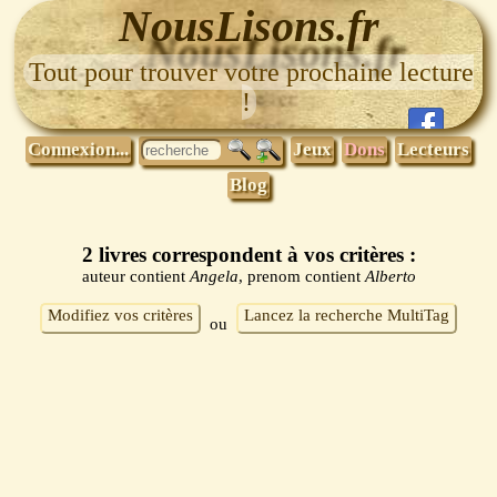
NousLisons.fr
Tout pour trouver votre prochaine lecture
!
Connexion...
Jeux
Dons
Lecteurs
Blog
2 livres correspondent à vos critères :
auteur contient
Angela
, prenom contient
Alberto
Modifiez vos critères
Lancez la recherche MultiTag
ou