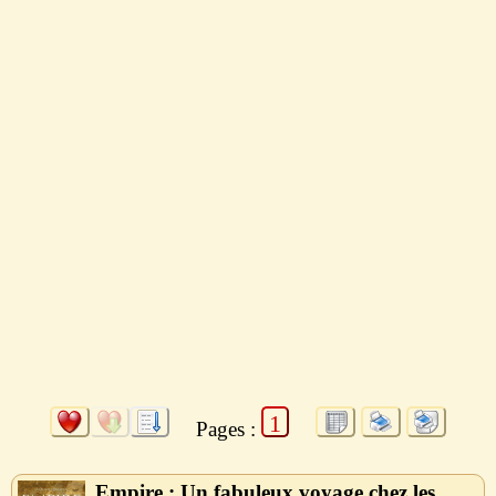
1
Pages :
Empire : Un fabuleux voyage chez les