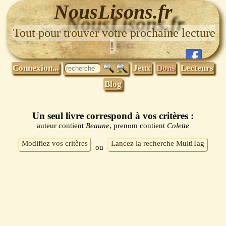
NousLisons.fr
Tout pour trouver votre prochaine lecture
!
Connexion...
Jeux
Dons
Lecteurs
Blog
Un seul livre correspond à vos critères :
auteur contient
Beaune
, prenom contient
Colette
Modifiez vos critères
Lancez la recherche MultiTag
ou