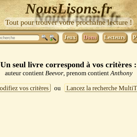
NousLisons.fr
Tout pour trouver votre prochaine lecture !
Jeux
Dons
Lecteurs
P
Un seul livre correspond à vos critères :
auteur contient
Beevor
, prenom contient
Anthony
difiez vos critères
ou
Lancez la recherche Multi