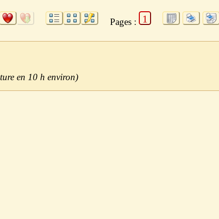
1
Pages :
10 h