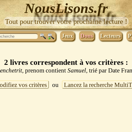
NousLisons.fr
Tout pour trouver votre prochaine lecture !
Jeux
Dons
Lecteurs
P
2 livres correspondent à vos critères :
enchetrit
, prenom contient
Samuel
, trié par Date Fra
difiez vos critères
ou
Lancez la recherche Multi