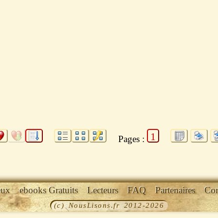
1
Pages :
eux
ebooks Gratuits
Lecteurs
FAQ
Partenaires
Con
(c) NousLisons.fr 2012-2026