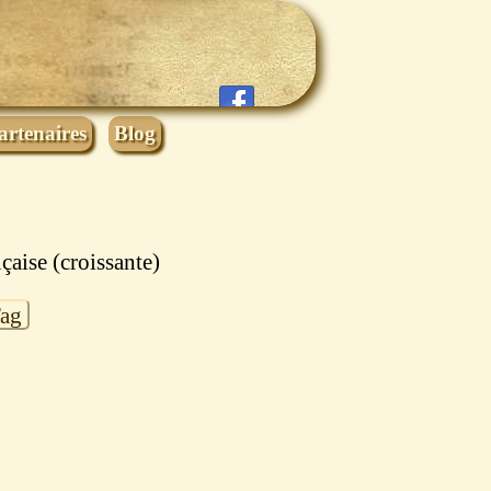
artenaires
Blog
nçaise (croissante)
Tag