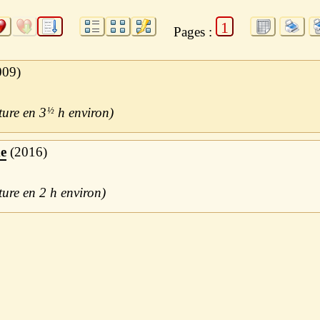
1
Pages :
009
3
½
h
e
2016
2 h