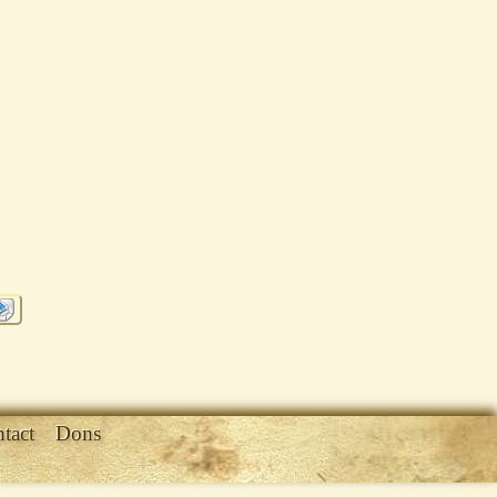
tact
Dons