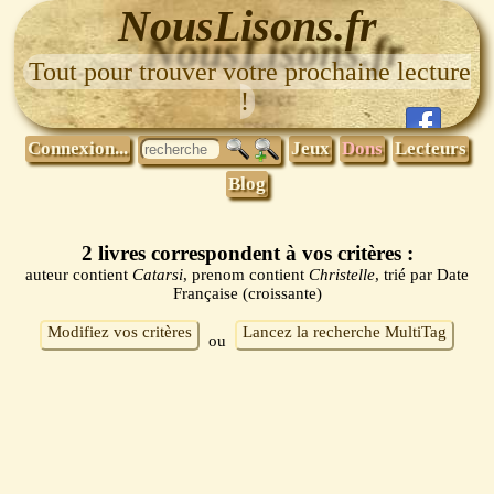
NousLisons.fr
Tout pour trouver votre prochaine lecture
!
Connexion...
Jeux
Dons
Lecteurs
Blog
2 livres correspondent à vos critères :
auteur contient
Catarsi
, prenom contient
Christelle
, trié par Date
Française (croissante)
Modifiez vos critères
Lancez la recherche MultiTag
ou