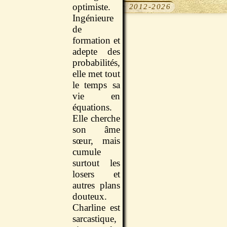
Adèle sont
optimiste.
(c) NousLisons.fr 2012-2026
appelées en
Ingénieure
renfort pour
de
enquêter sur
formation et
la disparition
adepte des
d’un élève
probabilités,
du lycée
elle met tout
Sainte-
le temps sa
Croix,
vie en
établissement
équations.
bourgeois
Elle cherche
d’Aix-en-
son âme
Provence.
sœur, mais
Seulement
cumule
voilà, les
surtout les
deux
losers et
associées
autres plans
de « A&C
douteux.
Détectives »
Charline est
sont…
sarcastique,