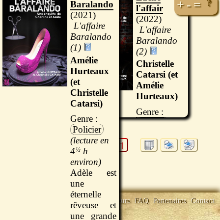
Baralando
+
-
=
l'affair
2021
2022
L'affaire
L'affaire
Baralando
Baralando
(1)
(2)
Amélie
Christelle
Hurteaux
Catarsi (et
(et
Amélie
Christelle
Hurteaux)
Catarsi)
Policier
Policier
1
7 h
Pages :
4
½
h
Six mois
après le
Adèle est
dénouement
une
de « l’affaire
éternelle
Baralando »,
Accueil
Jeux
ebooks Gratuits
Lecteurs
FAQ
Partenaires
Contact
rêveuse et
Charline et
Dons
une grande