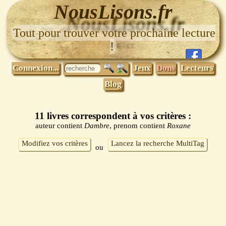
NousLisons.fr
Tout pour trouver votre prochaine lecture
!
Connexion...
Jeux
Dons
Lecteurs
Blog
11 livres correspondent à vos critères :
auteur contient
Dambre
, prenom contient
Roxane
Modifiez vos critères
Lancez la recherche MultiTag
ou