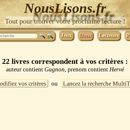
NousLisons.fr
Tout pour trouver votre prochaine lecture !
Jeux
Dons
Lecteurs
P
22 livres correspondent à vos critères :
auteur contient
Gagnon
, prenom contient
Hervé
difiez vos critères
ou
Lancez la recherche Multi