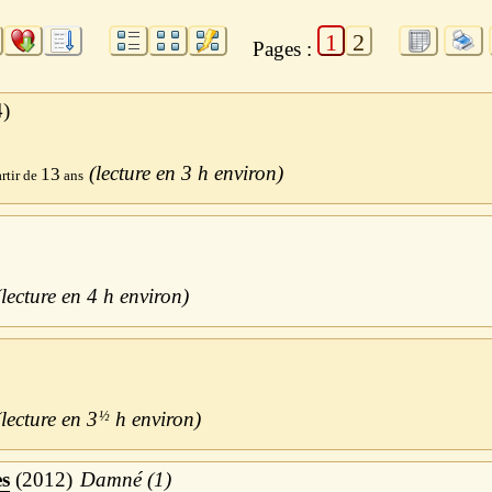
1
2
Pages :
4
3 h
13
4 h
3
½
h
es
2012
Damné (1)