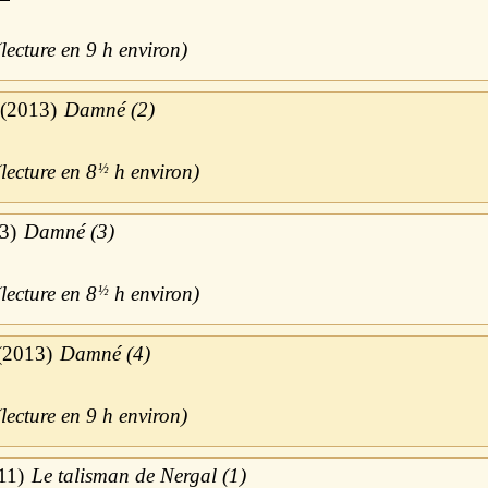
9 h
2013
Damné (2)
8
½
h
3
Damné (3)
8
½
h
2013
Damné (4)
9 h
11
Le talisman de Nergal (1)