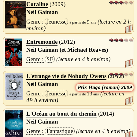
Coraline
2009
Neil Gaiman
Jeunesse
2 h
9
Entremonde
2012
Neil Gaiman (et Michael Reaves)
SF
4 h
L'étrange vie de Nobody Owens
2012
Neil Gaiman
Hugo (roman) 2009
Jeunesse
13
4
½
h
L'Océan au bout du chemin
2014
Neil Gaiman
Fantastique
4 h