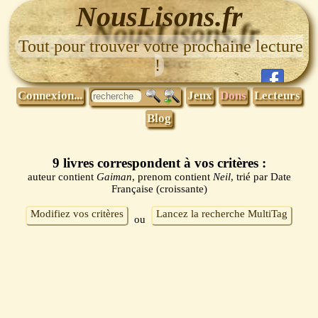
NousLisons.fr
Tout pour trouver votre prochaine lecture
!
Connexion...
Jeux
Dons
Lecteurs
Blog
9 livres correspondent à vos critères :
auteur contient
Gaiman
, prenom contient
Neil
, trié par Date
Française (croissante)
Modifiez vos critères
Lancez la recherche MultiTag
ou