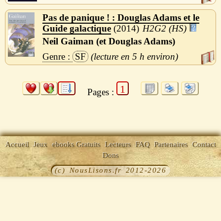
Pas de panique ! : Douglas Adams et le
Guide galactique
2014
H2G2 (HS)
Neil Gaiman (et Douglas Adams)
SF
5 h
1
Pages :
Accueil
Jeux
ebooks Gratuits
Lecteurs
FAQ
Partenaires
Contact
Dons
(c) NousLisons.fr 2012-2026