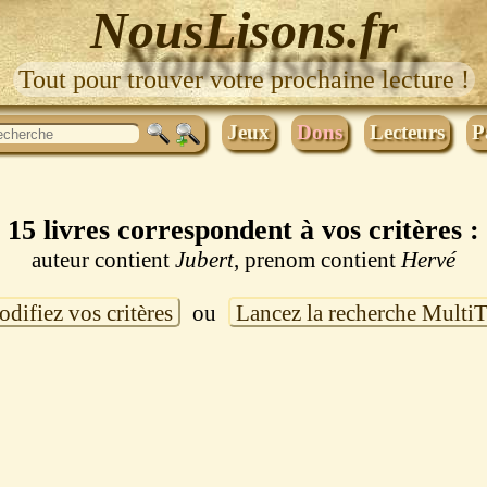
NousLisons.fr
Tout pour trouver votre prochaine lecture !
Jeux
Dons
Lecteurs
P
15 livres correspondent à vos critères :
auteur contient
Jubert
, prenom contient
Hervé
difiez vos critères
ou
Lancez la recherche Multi