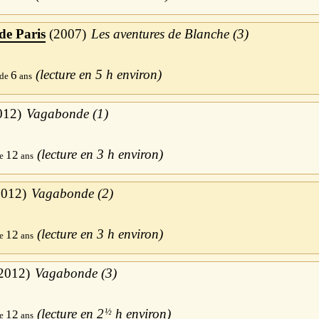
de Paris
2007
Les aventures de Blanche (3)
5 h
6
012
Vagabonde (1)
3 h
12
2012
Vagabonde (2)
3 h
12
2012
Vagabonde (3)
2
½
h
12