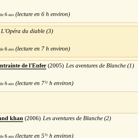
6 h
6
L'Opéra du diable (3)
7 h
6
ntrainte de l'Enfer
2005
Les aventures de Blanche (1)
7
½
h
6
rand khan
2006
Les aventures de Blanche (2)
5
½
h
6