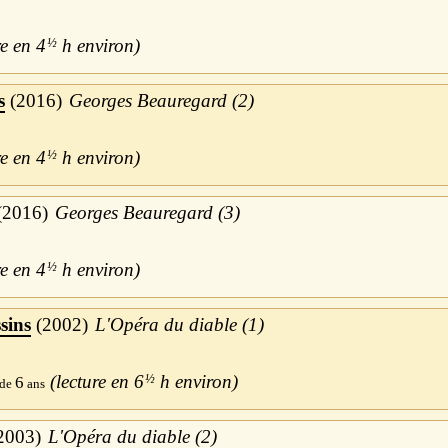
4
½
h
s
2016
Georges Beauregard (2)
4
½
h
2016
Georges Beauregard (3)
4
½
h
sins
2002
L'Opéra du diable (1)
6
½
h
6
2003
L'Opéra du diable (2)