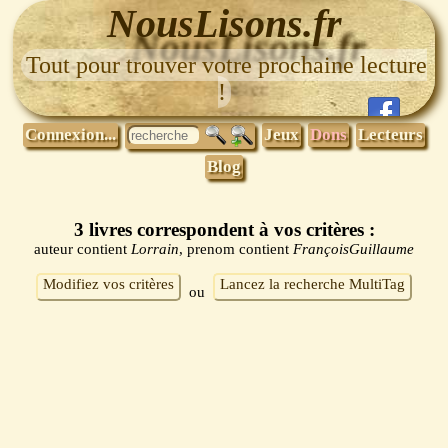
NousLisons.fr
Tout pour trouver votre prochaine lecture
!
Connexion...
Jeux
Dons
Lecteurs
Blog
3 livres correspondent à vos critères :
auteur contient
Lorrain
, prenom contient
FrançoisGuillaume
Modifiez vos critères
Lancez la recherche MultiTag
ou