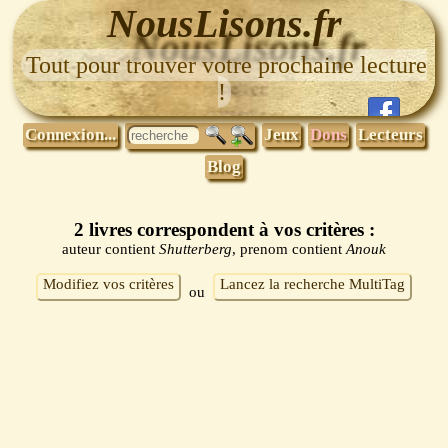
NousLisons.fr
Tout pour trouver votre prochaine lecture
!
Connexion...
Jeux
Dons
Lecteurs
Blog
2 livres correspondent à vos critères :
auteur contient
Shutterberg
, prenom contient
Anouk
Modifiez vos critères
Lancez la recherche MultiTag
ou