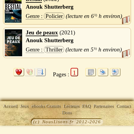
Anouk Shutterberg
Policier
6
½
h
Jeu de peaux
2021
Anouk Shutterberg
Thriller
5
½
h
1
Pages :
Accueil
Jeux
ebooks Gratuits
Lecteurs
FAQ
Partenaires
Contact
Dons
(c) NousLisons.fr 2012-2026