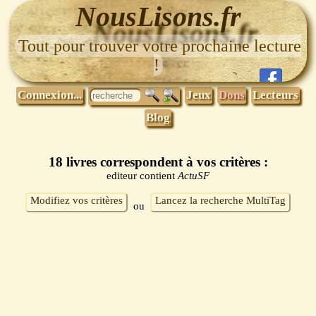
NousLisons.fr
Tout pour trouver votre prochaine lecture
!
Connexion...
Jeux
Dons
Lecteurs
Blog
18 livres correspondent à vos critères :
editeur contient
ActuSF
Modifiez vos critères
Lancez la recherche MultiTag
ou