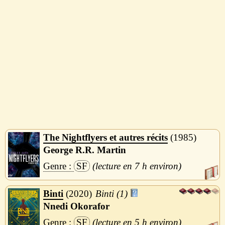
The Nightflyers et autres récits
1985
George R.R. Martin
SF
7 h
Binti
2020
Binti (1)
Nnedi Okorafor
SF
5 h