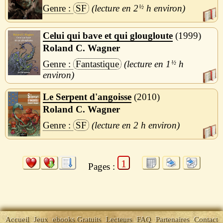
SF
2
½
h
Celui qui bave et qui glougloute
1999
Roland C. Wagner
Fantastique
1
½
h
Le Serpent d'angoisse
2010
Roland C. Wagner
SF
2 h
1
Pages :
Accueil
Jeux
ebooks Gratuits
Lecteurs
FAQ
Partenaires
Contact