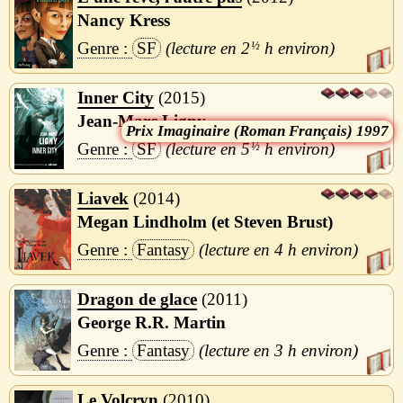
Nancy Kress
SF
2
½
h
Inner City
2015
Jean-Marc Ligny
Imaginaire (Roman Français) 1997
SF
5
½
h
Liavek
2014
Megan Lindholm (et Steven Brust)
Fantasy
4 h
Dragon de glace
2011
George R.R. Martin
Fantasy
3 h
Le Volcryn
2010