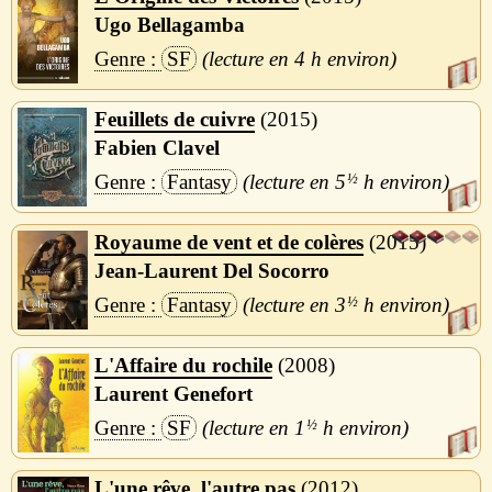
Ugo Bellagamba
SF
4 h
Feuillets de cuivre
2015
Fabien Clavel
Fantasy
5
½
h
Royaume de vent et de colères
2015
Jean-Laurent Del Socorro
Fantasy
3
½
h
L'Affaire du rochile
2008
Laurent Genefort
SF
1
½
h
L'une rêve, l'autre pas
2012