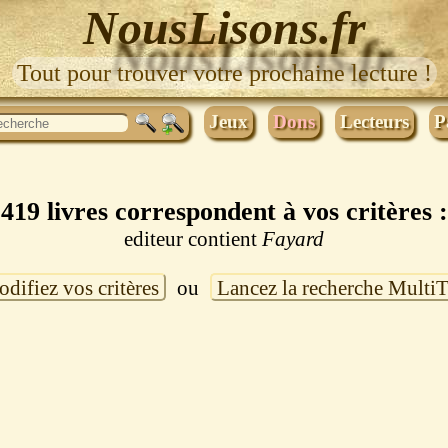
NousLisons.fr
Tout pour trouver votre prochaine lecture !
Jeux
Dons
Lecteurs
P
419 livres correspondent à vos critères :
editeur contient
Fayard
difiez vos critères
ou
Lancez la recherche Multi