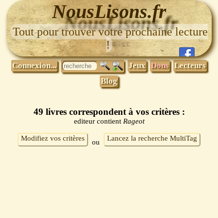
NousLisons.fr
Tout pour trouver votre prochaine lecture
!
Connexion...
Jeux
Dons
Lecteurs
Blog
49 livres correspondent à vos critères :
editeur contient
Rageot
Modifiez vos critères
Lancez la recherche MultiTag
ou