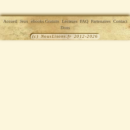
Accueil
Jeux
ebooks Gratuits
Lecteurs
FAQ
Partenaires
Contact
Dons
(c) NousLisons.fr 2012-2026