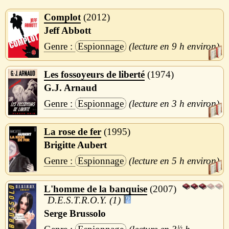
Complot
2012
Jeff Abbott
Espionnage
9 h
Les fossoyeurs de liberté
1974
G.J. Arnaud
Espionnage
3 h
La rose de fer
1995
Brigitte Aubert
Espionnage
5 h
L'homme de la banquise
2007
D.E.S.T.R.O.Y. (1)
Serge Brussolo
½