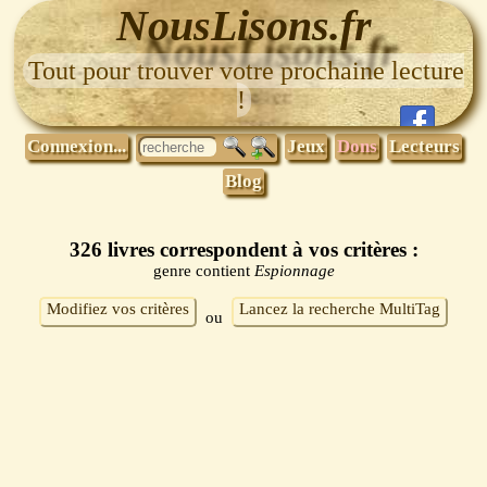
NousLisons.fr
Tout pour trouver votre prochaine lecture
!
Connexion...
Jeux
Dons
Lecteurs
Blog
326 livres correspondent à vos critères :
genre contient
Espionnage
Modifiez vos critères
Lancez la recherche MultiTag
ou