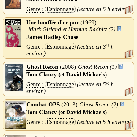
Espionnage
5 h
Une bouffée d'or pur
1969
Mark Girland et Herman Radnitz (2)
James Hadley Chase
Espionnage
3
½
h
Ghost Recon
2008
Ghost Recon (1)
Tom Clancy (et David Michaels)
Espionnage
5
½
h
Combat OPS
2013
Ghost Recon (2)
Tom Clancy (et David Michaels)
Espionnage
5 h