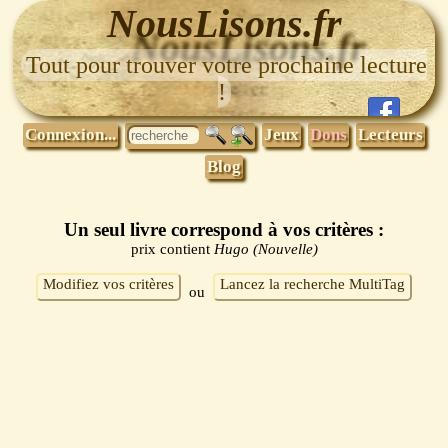
NousLisons.fr
Tout pour trouver votre prochaine lecture
!
Connexion...
Jeux
Dons
Lecteurs
Blog
Un seul livre correspond à vos critères :
prix contient
Hugo (Nouvelle)
Modifiez vos critères
Lancez la recherche MultiTag
ou