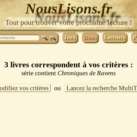
NousLisons.fr
Tout pour trouver votre prochaine lecture !
Jeux
Dons
Lecteurs
P
3 livres correspondent à vos critères :
série contient
Chroniques de Ravens
difiez vos critères
ou
Lancez la recherche Multi