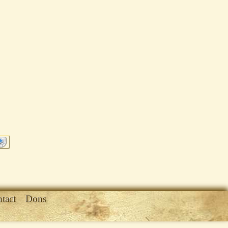
tact
Dons