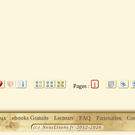
1
Pages :
eux
ebooks Gratuits
Lecteurs
FAQ
Partenaires
Con
(c) NousLisons.fr 2012-2026