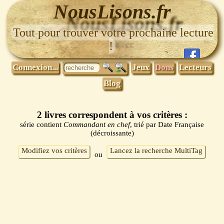
NousLisons.fr
Tout pour trouver votre prochaine lecture
!
Connexion...
Jeux
Dons
Lecteurs
Blog
2 livres correspondent à vos critères :
série contient
Commandant en chef
, trié par Date Française
(décroissante)
Modifiez vos critères
Lancez la recherche MultiTag
ou