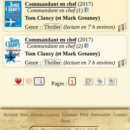
Commandant en chef
2017
Commandant en chef (1)
Tom Clancy (et Mark Greaney)
Thriller
7 h
Commandant en chef
2017
Commandant en chef (2)
Tom Clancy (et Mark Greaney)
Thriller
7 h
1
Pages :
Accueil
Jeux
ebooks Gratuits
Lecteurs
FAQ
Partenaires
Contact
Dons
(c) NousLisons.fr 2012-2026