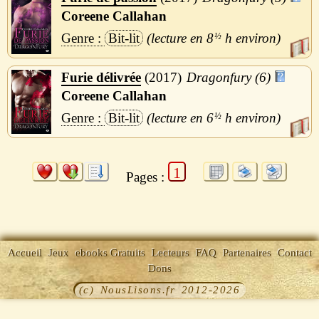
Coreene Callahan
Bit-lit
8
½
h
Furie délivrée
2017
Dragonfury (6)
Coreene Callahan
Bit-lit
6
½
h
1
Pages :
Accueil
Jeux
ebooks Gratuits
Lecteurs
FAQ
Partenaires
Contact
Dons
(c) NousLisons.fr 2012-2026