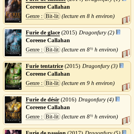
Coreene Callahan
Bit-lit
8 h
Furie de glace
2015
Dragonfury (2)
Coreene Callahan
Bit-lit
8
½
h
Furie tentatrice
2015
Dragonfury (3)
Coreene Callahan
Bit-lit
9 h
Furie de désir
2016
Dragonfury (4)
Coreene Callahan
Bit-lit
8
½
h
Furie de passion
2017
Dragonfury (5)