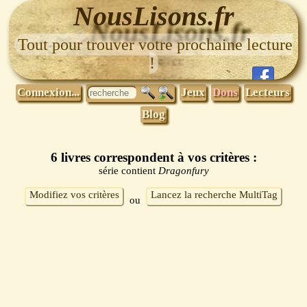
NousLisons.fr
Tout pour trouver votre prochaine lecture
!
Connexion...
Jeux
Dons
Lecteurs
Blog
6 livres correspondent à vos critères :
série contient
Dragonfury
Modifiez vos critères
Lancez la recherche MultiTag
ou