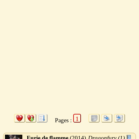
1
Pages :
Furie de flamme
2014
Dragonfury (1)