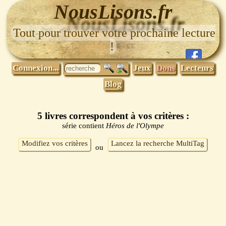
NousLisons.fr
Tout pour trouver votre prochaine lecture
!
Connexion...
Jeux
Dons
Lecteurs
Blog
5 livres correspondent à vos critères :
série contient
Héros de l'Olympe
Modifiez vos critères
Lancez la recherche MultiTag
ou