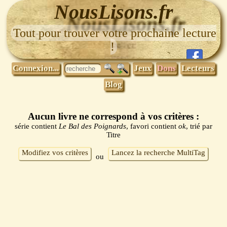
NousLisons.fr
Tout pour trouver votre prochaine lecture
!
Connexion...
Jeux
Dons
Lecteurs
Blog
Aucun livre ne correspond à vos critères :
série contient
Le Bal des Poignards
, favori contient
ok
, trié par
Titre
Modifiez vos critères
Lancez la recherche MultiTag
ou