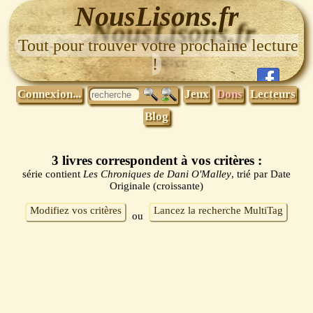
NousLisons.fr
Tout pour trouver votre prochaine lecture
!
Connexion...
Jeux
Dons
Lecteurs
Blog
3 livres correspondent à vos critères :
série contient
Les Chroniques de Dani O'Malley
, trié par Date
Originale (croissante)
Modifiez vos critères
Lancez la recherche MultiTag
ou