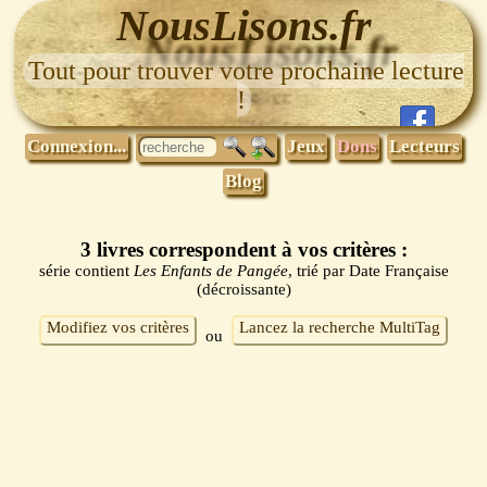
NousLisons.fr
Tout pour trouver votre prochaine lecture
!
Connexion...
Jeux
Dons
Lecteurs
Blog
3 livres correspondent à vos critères :
série contient
Les Enfants de Pangée
, trié par Date Française
(décroissante)
Modifiez vos critères
Lancez la recherche MultiTag
ou