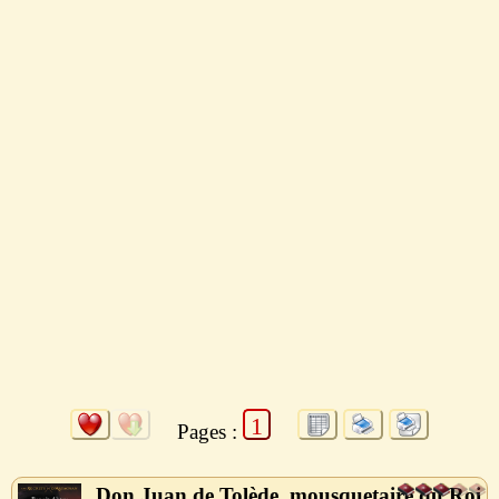
1
Pages :
Don Juan de Tolède, mousquetaire du Roi