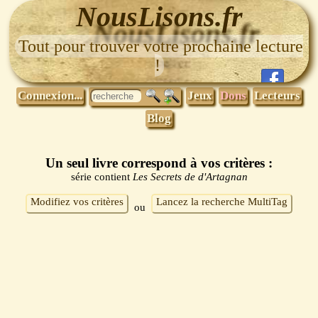
NousLisons.fr
Tout pour trouver votre prochaine lecture
!
Connexion...
Jeux
Dons
Lecteurs
Blog
Un seul livre correspond à vos critères :
série contient
Les Secrets de d'Artagnan
Modifiez vos critères
Lancez la recherche MultiTag
ou