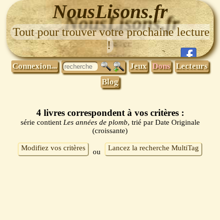
NousLisons.fr
Tout pour trouver votre prochaine lecture
!
Connexion...
Jeux
Dons
Lecteurs
Blog
4 livres correspondent à vos critères :
série contient
Les années de plomb
, trié par Date Originale
(croissante)
Modifiez vos critères
Lancez la recherche MultiTag
ou