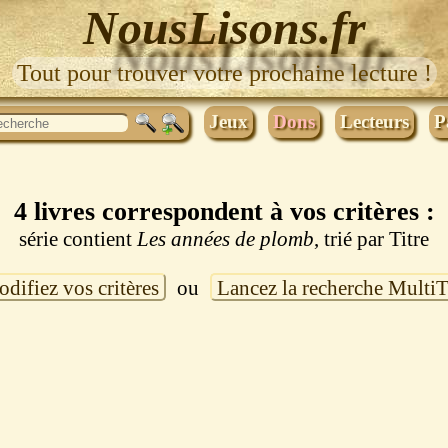
NousLisons.fr
Tout pour trouver votre prochaine lecture !
Jeux
Dons
Lecteurs
P
4 livres correspondent à vos critères :
série contient
Les années de plomb
, trié par Titre
difiez vos critères
ou
Lancez la recherche Multi