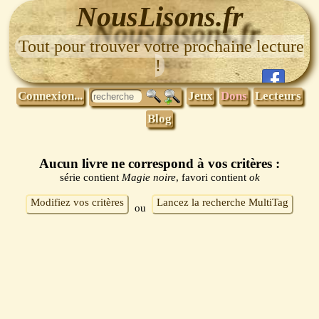
NousLisons.fr
Tout pour trouver votre prochaine lecture
!
Connexion...
Jeux
Dons
Lecteurs
Blog
Aucun livre ne correspond à vos critères :
série contient
Magie noire
, favori contient
ok
Modifiez vos critères
Lancez la recherche MultiTag
ou