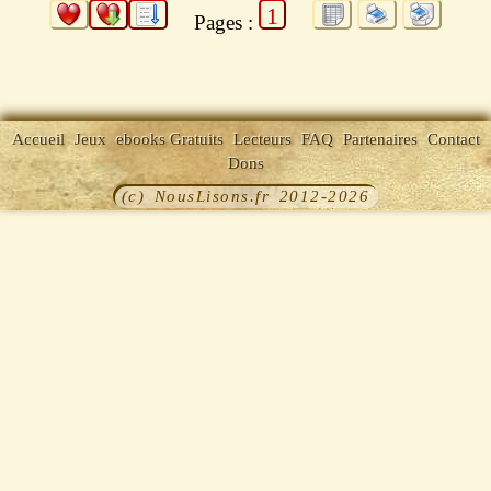
1
Pages :
Accueil
Jeux
ebooks Gratuits
Lecteurs
FAQ
Partenaires
Contact
Dons
(c) NousLisons.fr 2012-2026