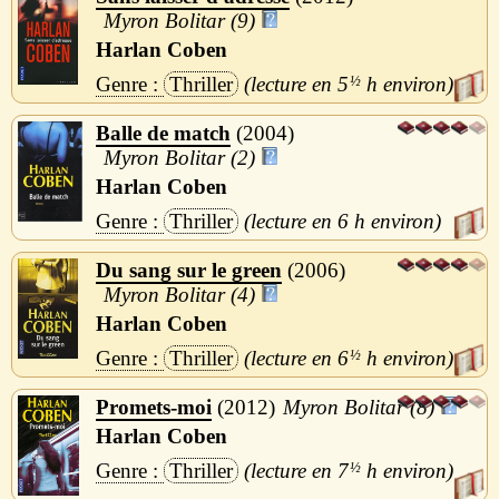
Myron Bolitar (9)
Harlan Coben
Thriller
5
½
h
Balle de match
2004
Myron Bolitar (2)
Harlan Coben
Thriller
6 h
Du sang sur le green
2006
Myron Bolitar (4)
Harlan Coben
Thriller
6
½
h
Promets-moi
2012
Myron Bolitar (8)
Harlan Coben
Thriller
7
½
h