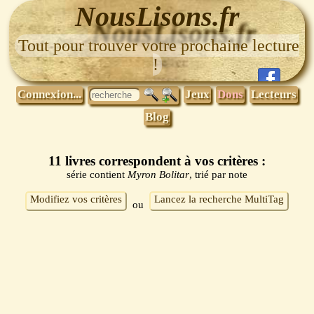
NousLisons.fr
Tout pour trouver votre prochaine lecture
!
Connexion...
Jeux
Dons
Lecteurs
Blog
11 livres correspondent à vos critères :
série contient
Myron Bolitar
, trié par note
Modifiez vos critères
Lancez la recherche MultiTag
ou