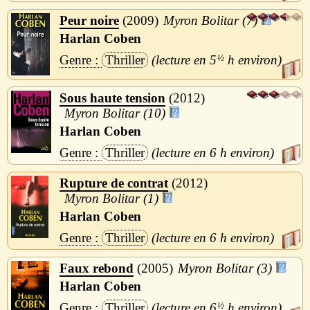
Peur noire
2009
Myron Bolitar (7)
Harlan Coben
Thriller
5
½
h
Sous haute tension
2012
Myron Bolitar (10)
Harlan Coben
Thriller
6 h
Rupture de contrat
2012
Myron Bolitar (1)
Harlan Coben
Thriller
6 h
Faux rebond
2005
Myron Bolitar (3)
Harlan Coben
Thriller
6
½
h