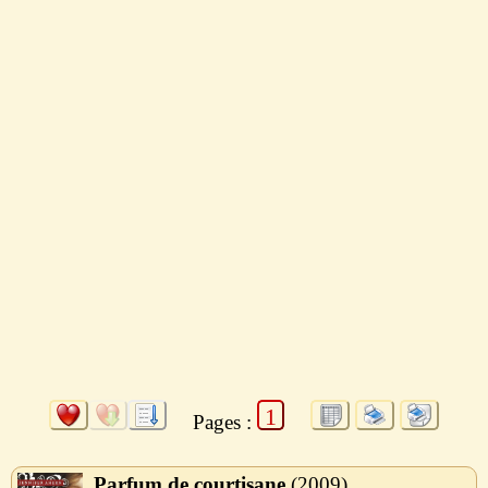
1
Pages :
Parfum de courtisane
2009