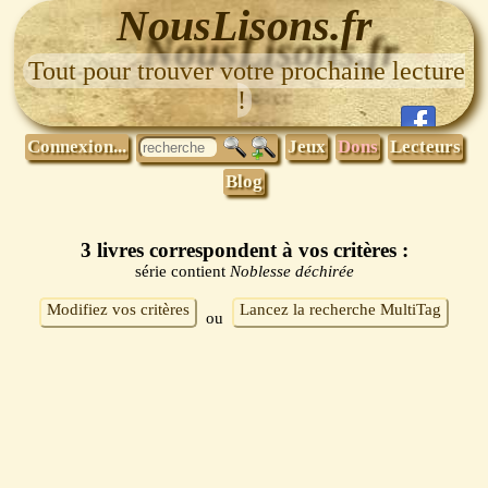
NousLisons.fr
Tout pour trouver votre prochaine lecture
!
Connexion...
Jeux
Dons
Lecteurs
Blog
3 livres correspondent à vos critères :
série contient
Noblesse déchirée
Modifiez vos critères
Lancez la recherche MultiTag
ou