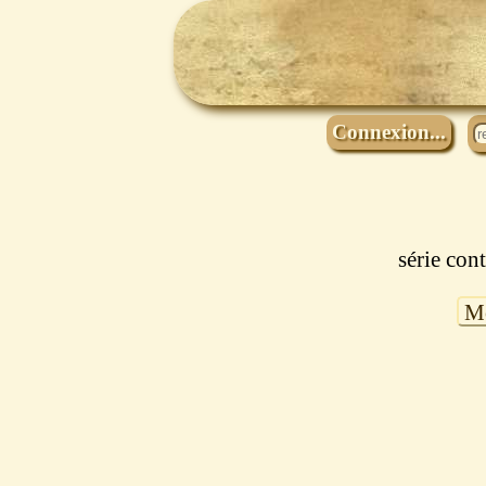
Connexion...
série con
Mo