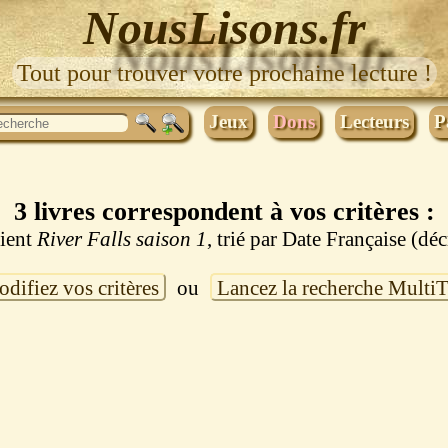
NousLisons.fr
Tout pour trouver votre prochaine lecture !
Jeux
Dons
Lecteurs
P
3 livres correspondent à vos critères :
tient
River Falls saison 1
, trié par Date Française (dé
difiez vos critères
ou
Lancez la recherche Multi