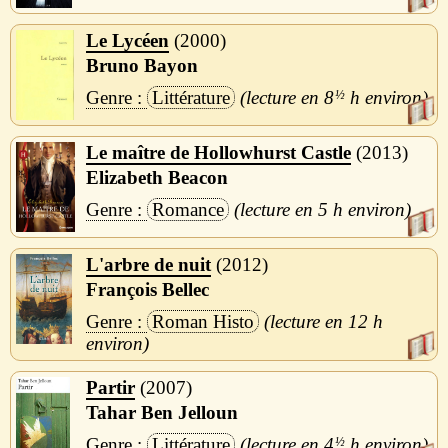
Le Lycéen
2000
Bruno Bayon
Littérature
8
½
h
Le maître de Hollowhurst Castle
2013
Elizabeth Beacon
Romance
5 h
L'arbre de nuit
2012
François Bellec
Roman Histo
12 h
Partir
2007
Tahar Ben Jelloun
Littérature
4
½
h