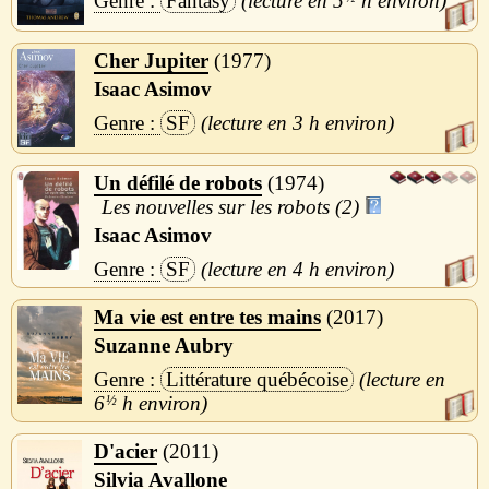
Fantasy
5
h
Cher Jupiter
1977
Isaac Asimov
SF
3 h
Un défilé de robots
1974
Les nouvelles sur les robots (2)
Isaac Asimov
SF
4 h
Ma vie est entre tes mains
2017
Suzanne Aubry
Littérature québécoise
6
½
h
D'acier
2011
Silvia Avallone