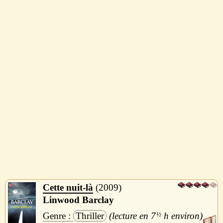
Cette nuit-là
2009
Linwood Barclay
Thriller
7
½
h