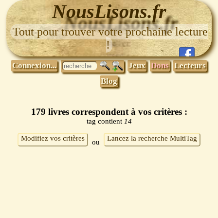
NousLisons.fr
Tout pour trouver votre prochaine lecture
!
Connexion...
Jeux
Dons
Lecteurs
Blog
179 livres correspondent à vos critères :
tag contient
14
Modifiez vos critères
Lancez la recherche MultiTag
ou