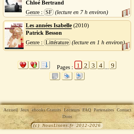
Chloé Bertrand
SF
7 h
Les années Isabelle
2010
Patrick Besson
Littérature
1 h
1
2
3
4
9
Pages :
...
Accueil
Jeux
ebooks Gratuits
Lecteurs
FAQ
Partenaires
Contact
Dons
(c) NousLisons.fr 2012-2026