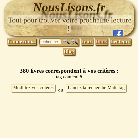
NousLisons.fr
Tout pour trouver votre prochaine lecture
!
Connexion...
Jeux
Dons
Lecteurs
Blog
380 livres correspondent à vos critères :
tag contient
8
Modifiez vos critères
Lancez la recherche MultiTag
ou