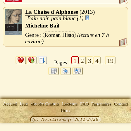
La Chaise d'Alphonse
2013
Pain noir, pain blanc (1)
Micheline Bail
Roman Histo
7 h
1
2
3
4
19
Pages :
...
Accueil
Jeux
ebooks Gratuits
Lecteurs
FAQ
Partenaires
Contact
Dons
(c) NousLisons.fr 2012-2026