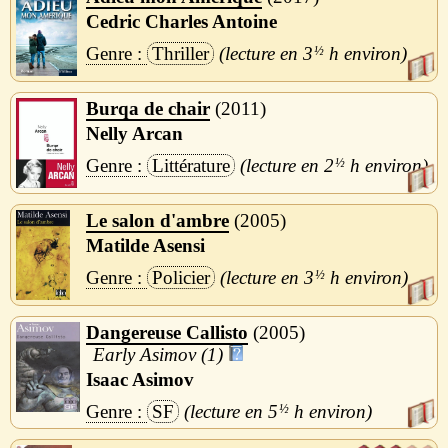
Cedric Charles Antoine
Thriller
3
½
h
Burqa de chair
2011
Nelly Arcan
Littérature
2
½
h
Le salon d'ambre
2005
Matilde Asensi
Policier
3
½
h
Dangereuse Callisto
2005
Early Asimov (1)
Isaac Asimov
SF
5
½
h