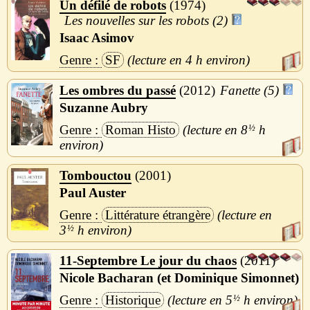
Un défilé de robots
1974
Les nouvelles sur les robots (2)
Isaac Asimov
SF
4 h
Les ombres du passé
2012
Fanette (5)
Suzanne Aubry
Roman Histo
8
½
h
Tombouctou
2001
Paul Auster
Littérature étrangère
3
½
h
11-Septembre Le jour du chaos
2011
Nicole Bacharan (et Dominique Simonnet)
Historique
5
½
h