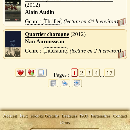
2012
Alain Audin
Thriller
4
½
h
Quartier charogne
2012
Nan Aurousseau
Littérature
2 h
1
2
3
4
17
Pages :
...
Accueil
Jeux
ebooks Gratuits
Lecteurs
FAQ
Partenaires
Contact
Dons