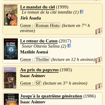
Le mandat du ciel
1999
Le roman de la cité interdite (1)
Jirô Asada
Roman Histo
7
½
h
Le retour du Caton
2017
Soeur Ottavia Salina (2)
Matilde Asensi
Thriller
12 h
Au prix du papyrus
1985
Isaac Asimov
SF
3
½
h
Jusqu'à la quatrième génération
1986
Isaac Asimov