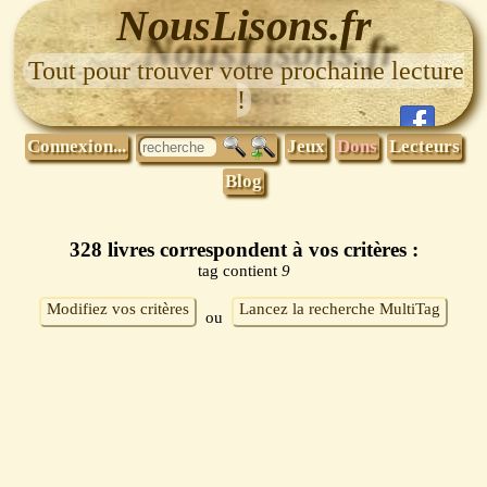
NousLisons.fr
Tout pour trouver votre prochaine lecture
!
Connexion...
Jeux
Dons
Lecteurs
Blog
328 livres correspondent à vos critères :
tag contient
9
Modifiez vos critères
Lancez la recherche MultiTag
ou