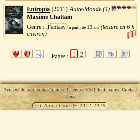
Entropia
2011
Autre-Monde (4)
Maxime Chattam
Fantasy
6 h
13
1
2
Pages :
Accueil
Jeux
ebooks Gratuits
Lecteurs
FAQ
Partenaires
Contact
Dons
(c) NousLisons.fr 2012-2026