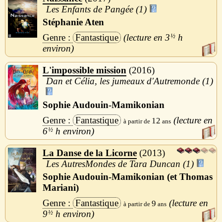
Les Enfants de Pangée (1)
Stéphanie Aten
Fantastique
3
½
h
L'impossible mission
2016
Dan et Célia, les jumeaux d'Autremonde (1)
Sophie Audouin-Mamikonian
Fantastique
12
6
½
h
La Danse de la Licorne
2013
Les AutresMondes de Tara Duncan (1)
Sophie Audouin-Mamikonian (et Thomas
Mariani)
Fantastique
9
9
½
h