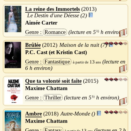
La reine des Immortels
2013
Le Destin d'une Déesse (2)
Aimée Carter
Romance
5
½
h
Brûlée
2012
Maison de la nuit (7)
P.C. Cast (et Kristin Cast)
Fantastique
13
6 h
Que ta volonté soit faîte
2015
Maxime Chattam
Thriller
5
½
h
Ambre
2018
Autre-Monde ()
Maxime Chattam
Fantasy
2 h
13