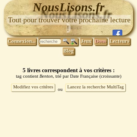
NousLisons.fr
Tout pour trouver votre prochaine lecture
!
Connexion...
Jeux
Dons
Lecteurs
Blog
5 livres correspondent à vos critères :
tag contient
Benton
, trié par Date Française (croissante)
Modifiez vos critères
Lancez la recherche MultiTag
ou