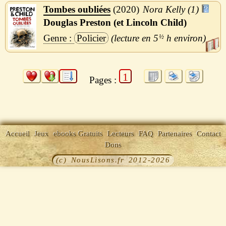
Tombes oubliées
2020
Nora Kelly (1)
Douglas Preston (et Lincoln Child)
Policier
5
½
h
1
Pages :
Accueil
Jeux
ebooks Gratuits
Lecteurs
FAQ
Partenaires
Contact
Dons
(c) NousLisons.fr 2012-2026