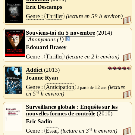
Eric Descamps
Thriller
5
½
h
Souviens-toi du 5 novembre
2014
Anonymous (1)
Edouard Brasey
Thriller
2 h
Addict
2013
Jeanne Ryan
Anticipation
12
5
½
h
Surveillance globale : Enquête sur les
nouvelles formes de contrôle
2010
Eric Sadin
Essai
3
½
h