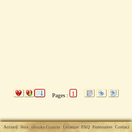
1
Pages :
Accueil
Jeux
ebooks Gratuits
Lecteurs
FAQ
Partenaires
Contact