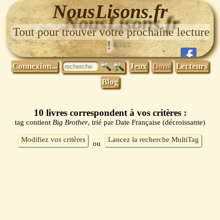
NousLisons.fr
Tout pour trouver votre prochaine lecture
!
Connexion...
Jeux
Dons
Lecteurs
Blog
10 livres correspondent à vos critères :
tag contient
Big Brother
, trié par Date Française (décroissante)
Modifiez vos critères
Lancez la recherche MultiTag
ou