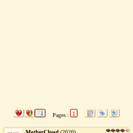
1
Pages :
MotherCloud
2020