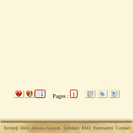
1
Pages :
Accueil
Jeux
ebooks Gratuits
Lecteurs
FAQ
Partenaires
Contact