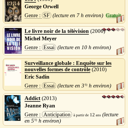
George Orwell
SF
7 h
Le livre noir de la télévision
2006
Michel Meyer
Essai
10 h
Surveillance globale : Enquête sur les
nouvelles formes de contrôle
2010
Eric Sadin
Essai
3
½
h
Addict
2013
Jeanne Ryan
Anticipation
12
5
½
h