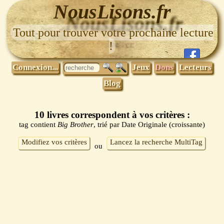
NousLisons.fr
Tout pour trouver votre prochaine lecture
!
Connexion...
Jeux
Dons
Lecteurs
Blog
10 livres correspondent à vos critères :
tag contient
Big Brother
, trié par Date Originale (croissante)
Modifiez vos critères
Lancez la recherche MultiTag
ou