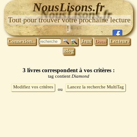
NousLisons.fr
Tout pour trouver votre prochaine lecture
!
Connexion...
Jeux
Dons
Lecteurs
Blog
3 livres correspondent à vos critères :
tag contient
Diamond
Modifiez vos critères
Lancez la recherche MultiTag
ou