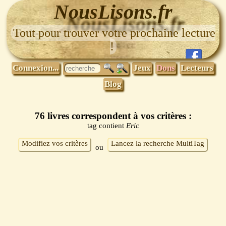
NousLisons.fr
Tout pour trouver votre prochaine lecture
!
Connexion...
Jeux
Dons
Lecteurs
Blog
76 livres correspondent à vos critères :
tag contient
Eric
Modifiez vos critères
Lancez la recherche MultiTag
ou