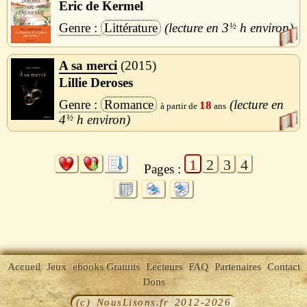
Eric de Kermel
Littérature
3
½
h
A sa merci
2015
Lillie Deroses
Romance
18
4
½
h
1
2
3
4
Pages :
Accueil
Jeux
ebooks Gratuits
Lecteurs
FAQ
Partenaires
Contact
Dons
(c) NousLisons.fr 2012-2026