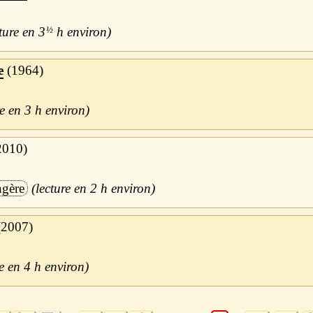
3
½
h
e
1964
3 h
2010
ngère
2 h
2007
4 h