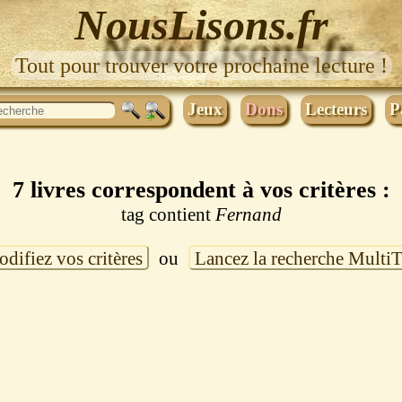
NousLisons.fr
Tout pour trouver votre prochaine lecture !
Jeux
Dons
Lecteurs
P
7 livres correspondent à vos critères :
tag contient
Fernand
difiez vos critères
ou
Lancez la recherche Multi