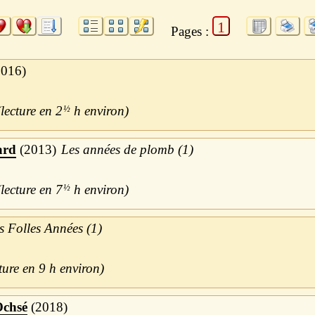
1
Pages :
2016
2
½
h
ard
2013
Les années de plomb (1)
7
½
h
s Folles Années (1)
9 h
Ochsé
2018